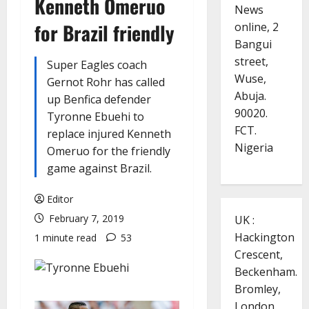
Kenneth Omeruo
News
for Brazil friendly
online, 2
Bangui
street,
Super Eagles coach
Wuse,
Gernot Rohr has called
Abuja.
up Benfica defender
90020.
Tyronne Ebuehi to
FCT.
replace injured Kenneth
Nigeria
Omeruo for the friendly
game against Brazil.
Editor
February 7, 2019
UK :
Hackington
1 minute read
53
Crescent,
Beckenham.
Bromley,
London.