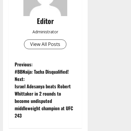
Editor
Administrator
View All Posts
P
Previous:
#BBNaija: Tacha Disqualified!
o
Next:
Israel Adesanya beats Robert
s
Whittaker in 2 rounds to
t
become undisputed
middleweight champion at UFC
n
243
a