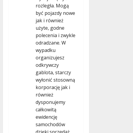
rozległa. Mogą
być pojazdy nowe
jak i również
użyte, godne
polecenia i zwykle
odradzane. W
wypadku
organizujesz
odkrywczy
gablota, starczy
wyłonić stosowną
korporację jak i
również
dysponujemy
całkowitą
ewidencję
samochodów
dzięki sprzedaż.