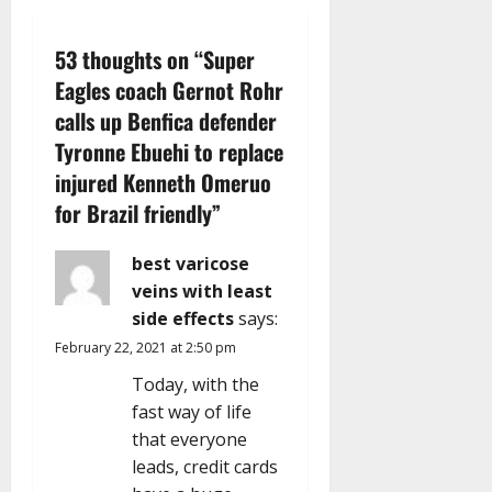
v
53 thoughts on “
Super
i
Eagles coach Gernot Rohr
g
calls up Benfica defender
Tyronne Ebuehi to replace
a
injured Kenneth Omeruo
t
for Brazil friendly
”
i
best varicose
veins with least
o
side effects
says:
n
February 22, 2021 at 2:50 pm
Today, with the
fast way of life
that everyone
leads, credit cards